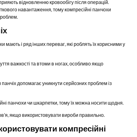
рияють відновленню кровообігу після операцій.
аткового навантаження, тому компресійні панчохи
проблем.
іх
 мають і ряд інших переваг, які роблять їх корисними у
уття важкості та втоми в ногах, особливо якщо
 панчіх допомагає уникнути серйозних проблем із
йні панчохи чи шкарпетки, тому їх можна носити щодня.
ов’я, якщо використовувати вироби правильно.
користовувати компресійні