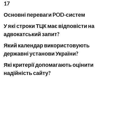
17
Основні переваги POD-систем
У які строки ТЦК має відповісти на
адвокатський запит?
Який календар використовують
державні установи України?
Які критерії допомагають оцінити
надійність сайту?