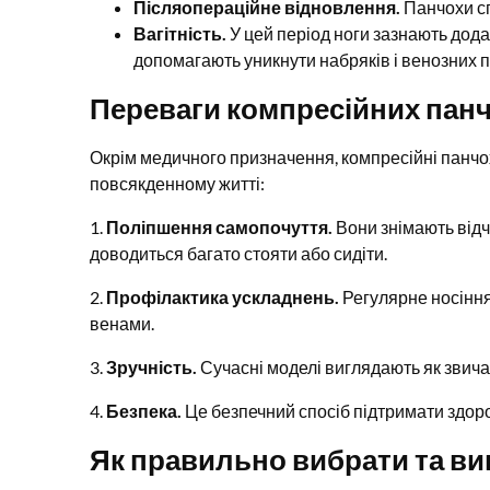
Післяопераційне відновлення.
Панчохи сп
Вагітність.
У цей період ноги зазнають дод
допомагають уникнути набряків і венозних 
Переваги компресійних панч
Окрім медичного призначення, компресійні панчохи
повсякденному житті:
1.
Поліпшення самопочуття.
Вони знімають відч
доводиться багато стояти або сидіти.
2.
Профілактика ускладнень.
Регулярне носіння
венами.
3.
Зручність.
Сучасні моделі виглядають як звича
4.
Безпека.
Це безпечний спосіб підтримати здор
Як правильно вибрати та ви