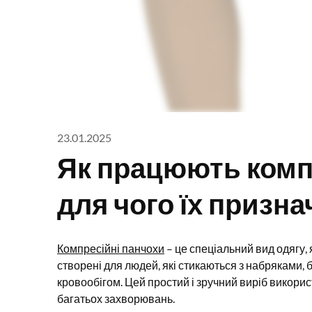
23.01.2025
Як працюють компр
для чого їх призн
Компресійні панчохи
– це спеціальний вид одягу, 
створені для людей, які стикаються з набряками,
кровообігом. Цей простий і зручний виріб викорис
багатьох захворювань.