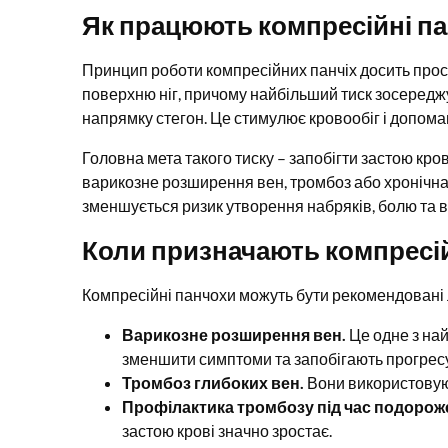
Як працюють компресійні п
Принцип роботи компресійних панчіх досить прос
поверхню ніг, причому найбільший тиск зосереджу
напрямку стегон. Це стимулює кровообіг і допомаг
Головна мета такого тиску – запобігти застою кров
варикозне розширення вен, тромбоз або хронічна
зменшується ризик утворення набряків, болю та в
Коли призначають компресі
Компресійні панчохи можуть бути рекомендовані л
Варикозне розширення вен.
Це одне з на
зменшити симптоми та запобігають прогрес
Тромбоз глибоких вен.
Вони використовую
Профілактика тромбозу під час подорож
застою крові значно зростає.