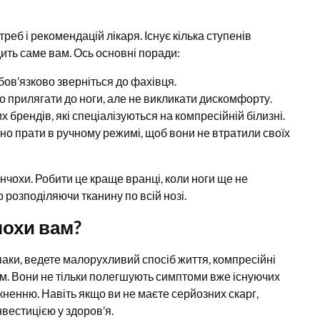
реб і рекомендацій лікаря. Існує кілька ступенів
дить саме вам. Ось основні поради:
ов’язково зверніться до фахівця.
 прилягати до ноги, але не викликати дискомфорту.
 брендів, які спеціалізуються на компресійній білизні.
но прати в ручному режимі, щоб вони не втратили своїх
чохи. Робити це краще вранці, коли ноги ще не
 розподіляючи тканину по всій нозі.
чохи вам?
паки, ведете малорухливий спосіб життя, компресійні
м. Вони не тільки полегшують симптоми вже існуючих
кненню. Навіть якщо ви не маєте серйозних скарг,
вестицією у здоров’я.