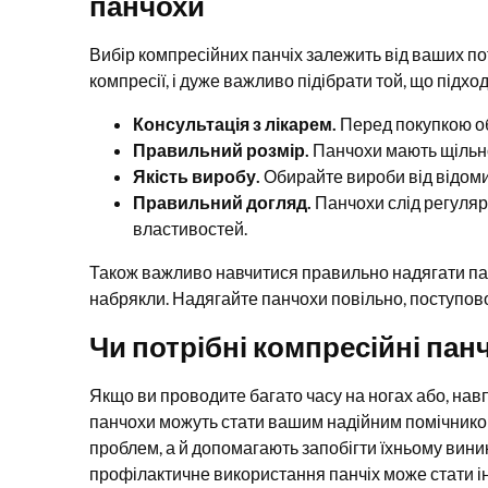
панчохи
Вибір компресійних панчіх залежить від ваших пот
компресії, і дуже важливо підібрати той, що підхо
Консультація з лікарем.
Перед покупкою об
Правильний розмір.
Панчохи мають щільно
Якість виробу.
Обирайте вироби від відомих
Правильний догляд.
Панчохи слід регуляр
властивостей.
Також важливо навчитися правильно надягати пан
набрякли. Надягайте панчохи повільно, поступово
Чи потрібні компресійні пан
Якщо ви проводите багато часу на ногах або, нав
панчохи можуть стати вашим надійним помічнико
проблем, а й допомагають запобігти їхньому вини
профілактичне використання панчіх може стати ін