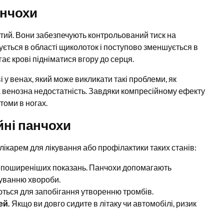
анчохи
тий. Вони забезпечують контрольований тиск на
ється в області щиколоток і поступово зменшується в
ає крові підніматися вгору до серця.
і у венах, який може викликати такі проблеми, як
 венозна недостатність. Завдяки компресійному ефекту
томи в ногах.
йні панчохи
ікарем для лікування або профілактики таких станів:
йпоширеніших показань. Панчохи допомагають
уванню хвороби.
ться для запобігання утворенню тромбів.
ей.
Якщо ви довго сидите в літаку чи автомобілі, ризик