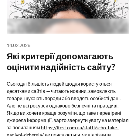
14.02.2026
Які критерії допомагають
оцінити надійність сайту?
Сьогодні більшість людей щодня користуються
десятками сайтів — читають новини, замовляють
товари, шукають поради або вводять особисті дані.
Але не всі ресурси однаково безпечні та правдиві.
Якщо ви хочете краще розуміти, що таке перевірені
джерела інформації, варто звернути увагу на матеріал
за посиланням
https://itest.com.ua/statti/scho-take-
nadiyni-dzherela/
де пояснюється, як відрізнити