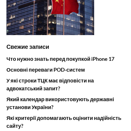
Свежие записи
Что нужно знать перед покупкой iPhone 17
Основні переваги POD-систем
У які строки ТЦК має відповісти на
адвокатський запит?
Який календар використовують державні
установи України?
Які критерії допомагають оцінити надійність
сайту?