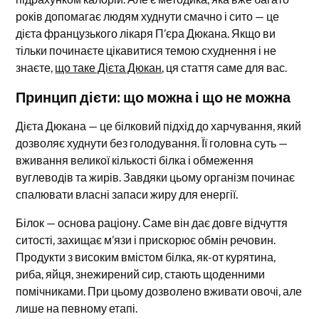
років допомагає людям худнути смачно і сито — це
дієта французького лікаря П’єра Дюкана. Якщо ви
тільки починаєте цікавитися темою схуднення і не
знаєте,
що таке Дієта Дюкан
, ця стаття саме для вас.
Принцип дієти: що можна і що не можна
Дієта Дюкана — це білковий підхід до харчування, який
дозволяє худнути без голодування. Її головна суть —
вживання великої кількості білка і обмеження
вуглеводів та жирів. Завдяки цьому організм починає
спалювати власні запаси жиру для енергії.
Білок — основа раціону. Саме він дає довге відчуття
ситості, захищає м’язи і прискорює обмін речовин.
Продукти з високим вмістом білка, як-от курятина,
риба, яйця, знежирений сир, стають щоденними
помічниками. При цьому дозволено вживати овочі, але
лише на певному етапі.