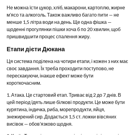
Не можна їсти цукор, хліб, макарони, картоплю, жирне
м’ясо та алкоголь. Також важливо багато пити — не
менше 1,5 літра води на день. Ще одна фішка —
щоденні прогулянки пішки хоча б по 20 хвилин, щоб
пришвидшити процес спалення жиру.
Етапи дієти Дюкана
Ця система поділена на чотири етапи, і кожен з них має
своє завдання. Їх треба проходити поступово, не
перескакуючи, інакше ефект може бути
короткочасним.
1. Атака. Це стартовий етап. Триває від 2 до 7 днів. В
цей період їдять лише білкові продукти. Це може бути
курятина, індичка, риба, морепродукти, яйця,
знежирений сир. Додається 1,5 ст. ложки вівсяних
висівок — обов’язково щодня.