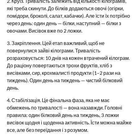
2. Круїз. Тривалість залежить від кількості кілограмів,
які треба скинути. До білків додаються овочі (огірки,
помідори, броколі, салат, кабачки). Але їсти їх потрібно
через день: один день — білки, наступний — білки з
овочами. Висівок вже по 2 ложки.
3. Закріплення. Цей етап важливий, щоб не
повернулися зайві кілограми. Тривалість
розраховується: 10 днів на кожен втрачений кілограм.
До раціону повертаються трохи фруктів, хліб з
висівками, сир, крохмалисті продукти (1–2 рази на
тиждень). Один день на тиждень — чистий білковий
день.
4. Стабілізація. Це фінальна фаза, яка не має
обмежень по тривалості — вона назавжди. Головні
правила: один білковий день на тиждень, 3 ложки
висівок щодня і щоденна активність. Їсти можна майже
все, але без переїдання і з розумом.