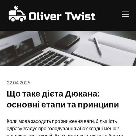
Skip
to
content
22.04.2025
Що таке дієта Дюкана:
основні етапи та принципи
Коли мова заходить про зниження ваги, більшість
одразу згадує про голодування або складні меню з
підрахунком калорій. Але є методика, яка вже багато