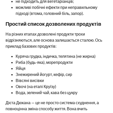
не підходить для вегетаріанців;
можливі побічні ефекти при неправильному
підході (втома, головний біль, запор).
Простий список дозволених продуктів
На різних етапах дозволені продукти трохи
відрізняються, але основа залишається сталою. Ось
приклад базових продуктів:
Куряча грудка, індичка, телятина (не жирна)
Риба (будь-яка), морепродукти
Яйця
Знежирений йогурт, кефір, сир
Вівсяні висівки
Овочі (на етапі Круїзу)
Вода, зелений чай, кава без цукру
Дієта Дюкана — це не просто система схуднення, а
повноцінна зміна способу життя. Вона вчить