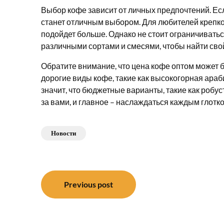
Выбор кофе зависит от личных предпочтений. Есл
станет отличным выбором. Для любителей крепк
подойдет больше. Однако не стоит ограничивать
различными сортами и смесями, чтобы найти сво
Обратите внимание, что цена кофе оптом может б
дорогие виды кофе, такие как высокогорная араби
значит, что бюджетные варианты, такие как робу
за вами, и главное – наслаждаться каждым глотк
Новости
Навигация
Previous post
по
записям