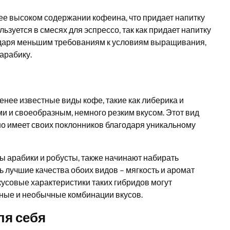
ее высоком содержании кофеина, что придает напитку
ьзуется в смесях для эспрессо, так как придает напитку
одаря меньшим требованиям к условиям выращивания,
арабику.
енее известные виды кофе, такие как либерика и
и и своеобразным, немного резким вкусом. Этот вид
 но имеет своих поклонников благодаря уникальному
ы арабики и робусты, также начинают набирать
 лучшие качества обоих видов – мягкость и аромат
кусовые характеристики таких гибридов могут
сные и необычные комбинации вкусов.
ля себя