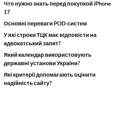
Что нужно знать перед покупкой iPhone
17
Основні переваги POD-систем
У які строки ТЦК має відповісти на
адвокатський запит?
Який календар використовують
державні установи України?
Які критерії допомагають оцінити
надійність сайту?