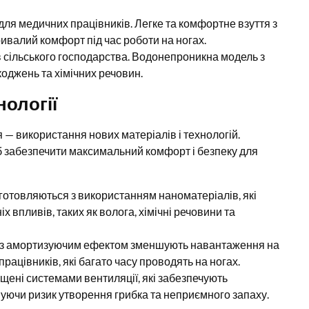
ля медичних працівників. Легке та комфортне взуття з
ивалий комфорт під час роботи на ногах.
ків сільського господарства. Водонепроникна модель з
оджень та хімічних речовин.
нології
 — використання нових матеріалів і технологій.
об забезпечити максимальний комфорт і безпеку для
готовляються з використанням наноматеріалів, які
х впливів, таких як волога, хімічні речовини та
и з амортизуючим ефектом зменшують навантаження на
рацівників, які багато часу проводять на ногах.
щені системами вентиляції, які забезпечують
шуючи ризик утворення грибка та неприємного запаху.