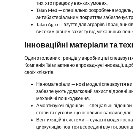
тих, хто працює у важких умовах.
Talan Med — спеціально розроблена модель д
антибактеріальним покриттям забезпечує тр
Talan Agro — взуття для аграріїв і працівни
високим рівнем захисту від механічних пошк
Інноваційні матеріали та тех
Один з головних трендів у виробництві спецвзуття
Компанія Talan активно впроваджує інновації, щ
своїх клієнтів.
Наноматеріали — нові моделі спецвзуття ви
забезпечують додатковий захист від зовнішні
механічні пошкодження.
Амортизуючі підошви — спеціальні підошв
стопи та суглоби, що особливо важливо для п
Вентиляційні системи — сучасні моделі осна
циркуляцію повітря всередині взуття, змен