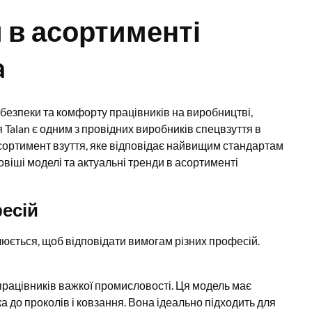
 в асортименті
a
 безпеки та комфорту працівників на виробництві,
я Talan є одним з провідних виробників спецвзуття в
 асортимент взуття, яке відповідає найвищим стандартам
новіші моделі та актуальні тренди в асортименті
фесій
юється, щоб відповідати вимогам різних професій.
і працівників важкої промисловості. Ця модель має
ка до проколів і ковзання. Вона ідеально підходить для