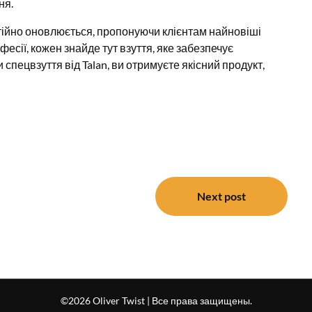
ня.
остійно оновлюється, пропонуючи клієнтам найновіші
есії, кожен знайде тут взуття, яке забезпечує
спецвзуття від Talan, ви отримуєте якісний продукт,
Next post
©2026 Oliver Twist
| Все права защищены.