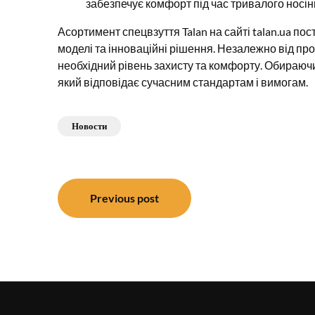
забезпечує комфорт під час тривалого носін
Асортимент спецвзуття Talan на сайті talan.ua п
моделі та інноваційні рішення. Незалежно від проф
необхідний рівень захисту та комфорту. Обираючи 
який відповідає сучасним стандартам і вимогам.
Новости
Навигация
Previous post
по
записям